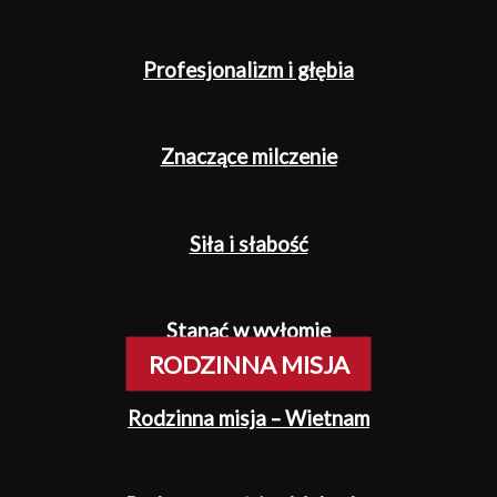
Profesjonalizm i głębia
Znaczące milczenie
Siła i słabość
Stanąć w wyłomie
RODZINNA MISJA
Rodzinna misja – Wietnam