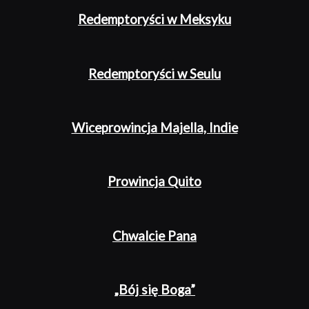
Redemptoryści w Meksyku
Redemptoryści w Seulu
Wiceprowincja Majella, Indie
Prowincja Quito
Chwalcie Pana
„Bój się Boga”