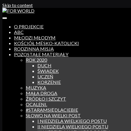
Skip to content
O PROJEKCIE
ABC
MŁODZI MŁODYM
KOŚCIÓŁ MĘSKO-KATOLICKI
RODZINNA MISJA
POZOSTAŁE MATERIAŁY
ROK 2020
DUCH
ŚWIADEK
UCZEŃ
KORZENIE
MUZYKA
MAŁA DROGA
ŹRÓDŁO I SZCZYT
OCALENI.
#STARAMSIĘDLACIEBIE
SŁOWO NA WIELKI POST
I NIEDZIELA WIELKIEGO POSTU
II NIEDZIELA WIELKIEGO POSTU