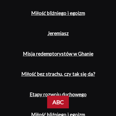
Miłość bliźniego i egoizm
Jeremiasz
Misja redemptorystów w Ghanie
Miłość bez strachu, czy tak się da?
Etapy rozwoju duchowego
ABC
Miłość bliźniego i egoizm