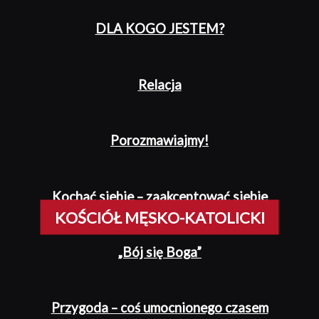
DLA KOGO JESTEM?
Relacja
Porozmawiajmy!
Kochać siebie – zaakceptować siebie
KOŚCIÓŁ MĘSKO-KATOLICKI
„Bój się Boga”
Przygoda – coś umocnionego czasem