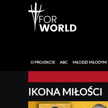
Skip
to
content
O PROJEKCIE
ABC
MŁODZI MŁODYM
IKONA MIŁOŚCI