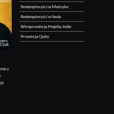
Redemptoryści w Meksyku
Redemptoryści w Seulu
Wiceprowincja Majella, Indie
Prowincja Quito
nie z
o
IX