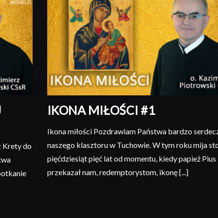
J
IKONA MIŁOŚCI #1
Ikona miłości Pozdrawiam Państwa bardzo serdecz
naszego klasztoru w Tuchowie. W tym roku mija st
 Krety do
pięćdziesiąt pięć lat od momentu, kiedy papież Pius 
twa
przekazał nam, redemptorystom, ikonę [...]
potkanie