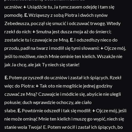
uczniów:
+
Usiądźcie tu, Ja tymczasem odejdę i tam się
pomodlę.
E.
Wziąwszy z sobą Piotra i dwóch synów
Zebedeusza, począł się smucić i odczuwać trwogę. Wtedy
rzekł do nich:
+
Smutna jest dusza moja aż do śmierci;
zostańcie tu i czuwajcie ze Mną.
E.
I odszedłszy nieco do
przodu, padł na twarz i modlił się tymi słowami:
+
Ojcze mój,
jeśli to możliwe, niech Mnie ominie ten kielich. Wszakże nie
jak Ja chcę, ale jak Ty niech się stanie!
E.
Potem przyszedł do uczniów i zastał ich śpiących. Rzekł
więc do Piotra:
+
Tak oto nie mogliście jednej godziny
czuwać ze Mną? Czuwajcie i módlcie się, abyście nie ulegli
pokusie; duch wprawdzie ochoczy, ale ciało
słabe.
E.
Powtórnie odszedł i tak się modlił:
+
Ojcze mój, jeśli
nie może ominąć Mnie ten kielich i muszę go wypić, niech się
stanie wola Twoja! E. Potem wrócił i zastał ich śpiących, bo