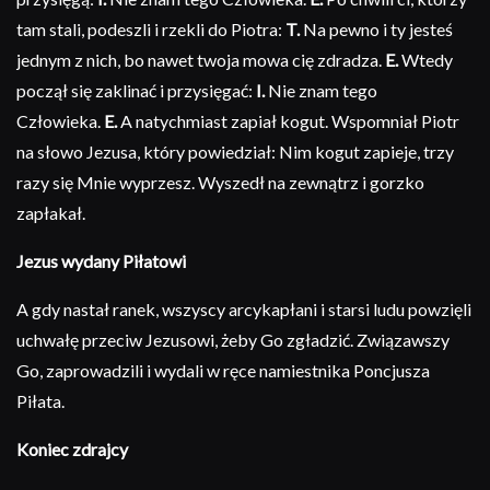
tam stali, podeszli i rzekli do Piotra:
T.
Na pewno i ty jesteś
jednym z nich, bo nawet twoja mowa cię zdradza.
E.
Wtedy
począł się zaklinać i przysięgać:
I.
Nie znam tego
Człowieka.
E.
A natychmiast zapiał kogut. Wspomniał Piotr
na słowo Jezusa, który powiedział: Nim kogut zapieje, trzy
razy się Mnie wyprzesz. Wyszedł na zewnątrz i gorzko
zapłakał.
Jezus wydany Piłatowi
A gdy nastał ranek, wszyscy arcykapłani i starsi ludu powzięli
uchwałę przeciw Jezusowi, żeby Go zgładzić. Związawszy
Go, zaprowadzili i wydali w ręce namiestnika Poncjusza
Piłata.
Koniec zdrajcy