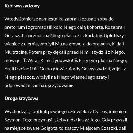
Król wyszydzony
Wtedy żołnierze namiestnika zabrali Jezusa z sobą do
pretorium i zgromadzili koło Niego całą kohortę. Rozebrali
Go z szat i narzucili na Niego płaszcz szkarłatny. Uplótłszy
wieniec z ciernia, włożyli Mu na głowę, a do prawej ręki dali
Mu trzcinę. Potem przyklękali przed Nim i szydzili z Niego,
mówiąc:
T.
Witaj, Królu żydowski!
E.
Przy tym pluli na Niego,
brali trzcinę i bili Go po głowie. A gdy Go wyszydzili, zdjęli z
Niego płaszcz, włożyli na Niego własne Jego szaty i
odprowadzili Go na ukrzyżowanie.
Droga krzyżowa
Wychodząc, spotkali pewnego człowieka z Cyreny, imieniem
Szymon. Tego przymusili, żeby niósł krzyż Jego. Gdy przyszli
na miejsce zwane Golgotą, to znaczy Miejscem Czaszki, dali