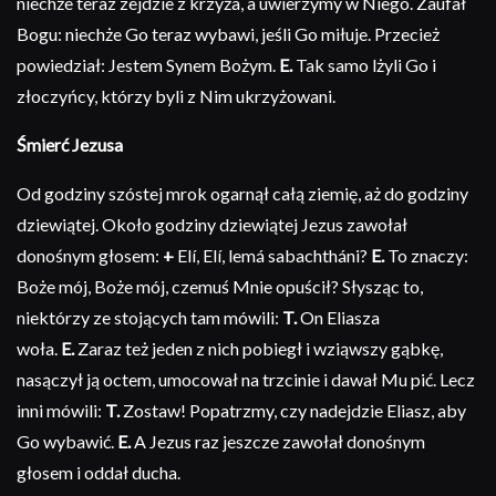
niechże teraz zejdzie z krzyża, a uwierzymy w Niego. Zaufał
Bogu: niechże Go teraz wybawi, jeśli Go miłuje. Przecież
powiedział: Jestem Synem Bożym.
E.
Tak samo lżyli Go i
złoczyńcy, którzy byli z Nim ukrzyżowani.
Śmierć Jezusa
Od godziny szóstej mrok ogarnął całą ziemię, aż do godziny
dziewiątej. Około godziny dziewiątej Jezus zawołał
donośnym głosem:
+
Elí, Elí, lemá sabachtháni?
E.
To znaczy:
Boże mój, Boże mój, czemuś Mnie opuścił? Słysząc to,
niektórzy ze stojących tam mówili:
T.
On Eliasza
woła.
E.
Zaraz też jeden z nich pobiegł i wziąwszy gąbkę,
nasączył ją octem, umocował na trzcinie i dawał Mu pić. Lecz
inni mówili:
T.
Zostaw! Popatrzmy, czy nadejdzie Eliasz, aby
Go wybawić.
E.
A Jezus raz jeszcze zawołał donośnym
głosem i oddał ducha.