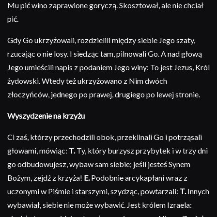
Mu pić wino zaprawione goryczą. Skosztował, ale nie chciał
pić.
Gdy Go ukrzyżowali, rozdzielili między siebie Jego szaty,
rzucając o nie losy. I siedząc tam, pilnowali Go. A nad głową
Jego umieścili napis z podaniem Jego winy: To jest Jezus, Król
żydowski. Wtedy też ukrzyżowano z Nim dwóch
złoczyńców, jednego po prawej, drugiego po lewej stronie.
Wyszydzenie na krzyżu
Ci zaś, którzy przechodzili obok, przeklinali Go i potrząsali
głowami, mówiąc:
T.
Ty, który burzysz przybytek i w trzy dni
go odbudowujesz, wybaw sam siebie; jeśli jesteś Synem
Bożym, zejdź z krzyża!
E.
Podobnie arcykapłani wraz z
uczonymi w Piśmie i starszymi, szydząc, powtarzali:
T.
Innych
wybawiał, siebie nie może wybawić. Jest królem Izraela: