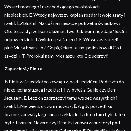
Wszechmocnego i nadchodzącego na obłokach
niebieskich.
E.
Wtedy najwyższy kapłan rozdarł swoje szaty i
rzekł:
I.
Zbluźnił. Na cóż nam jeszcze potrzeba świadków?
Oto teraz słyszeliście bluźnierstwo. Jak wam się zdaje?
E.
Oni
odpowiedzieli:
T.
Winien jest śmierci. E. Wówczas zaczęli
pluć Mu w twarz i bić Go pięściami, a inni policzkowali Go i
szydzili:
T.
Prorokuj nam, Mesjaszu, kto Cię uderzył!
Zaparcie się Piotra
E.
Piotr zaś siedział na zewnątrz, na dziedzińcu. Podeszła do
niego jedna służąca i rzekła:
I.
I ty byłeś z Galilejczykiem
Jezusem.
E.
Lecz on zaprzeczył temu wobec wszystkich i
rzekł:
I.
Nie wiem, o czym mówisz.
E.
A gdy poszedł ku
bramie, zauważyła go inna i rzekła do tych, co tam byli:
I.
Ten
był z Jezusem Nazarejczykiem.
E.
I znowu zaprzeczył pod
przysięgą:
I.
Nie znam tego Człowieka.
E.
Po chwili ci, którzy