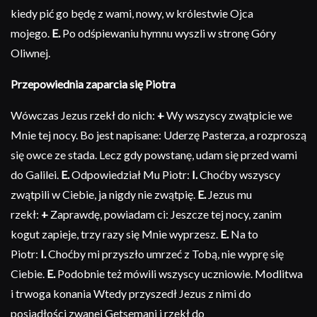
kiedy pić go będę z wami, nowy, w królestwie Ojca
mojego.
E.
Po odśpiewaniu hymnu wyszli w stronę Góry
Oliwnej.
Przepowiednia zaparcia się Piotra
Wówczas Jezus rzekł do nich:
+
Wy wszyscy zwątpicie we
Mnie tej nocy. Bo jest napisane: Uderzę Pasterza, a rozproszą
się owce ze stada. Lecz gdy powstanę, udam się przed wami
do Galilei.
E.
Odpowiedział Mu Piotr:
I.
Choćby wszyscy
zwątpili w Ciebie, ja nigdy nie zwątpię.
E.
Jezus mu
rzekł:
+
Zaprawdę, powiadam ci: Jeszcze tej nocy, zanim
kogut zapieje, trzy razy się Mnie wyprzesz.
E.
Na to
Piotr:
I.
Choćby mi przyszło umrzeć z Tobą, nie wyprę się
Ciebie.
E.
Podobnie też mówili wszyscy uczniowie. Modlitwa
i trwoga konania Wtedy przyszedł Jezus z nimi do
posiadłości zwanej Getsemani i rzekł do