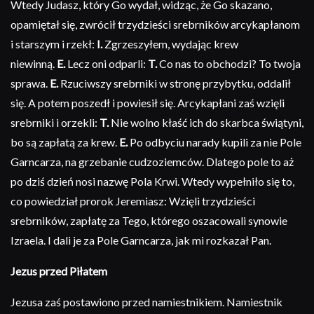
Wtedy Judasz, który Go wydał, widząc, że Go skazano,
opamiętał się, zwrócił trzydzieści srebrników arcykapłanom
i starszym i rzekł:
I.
Zgrzeszyłem, wydając krew
niewinną.
E.
Lecz oni odparli:
T.
Co nas to obchodzi? To twoja
sprawa.
E.
Rzuciwszy srebrniki w stronę przybytku, oddalił
się. A potem poszedł i powiesił się. Arcykapłani zaś wzięli
srebrniki i orzekli:
T.
Nie wolno kłaść ich do skarbca świątyni,
bo są zapłatą za krew.
E.
Po odbyciu narady kupili za nie Pole
Garncarza, na grzebanie cudzoziemców. Dlatego pole to aż
po dziś dzień nosi nazwę Pola Krwi. Wtedy wypełniło się to,
co powiedział prorok Jeremiasz: Wzięli trzydzieści
srebrników, zapłatę za Tego, którego oszacowali synowie
Izraela. I dali je za Pole Garncarza, jak mi rozkazał Pan.
Jezus przed Piłatem
Jezusa zaś postawiono przed namiestnikiem. Namiestnik