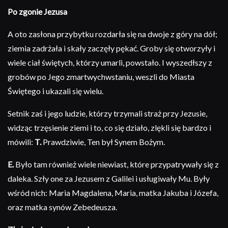
Po zgonie Jezusa
A oto zasłona przybytku rozdarła się na dwoje z góry na dół;
ziemia zadrżała i skały zaczęły pękać. Groby się otworzyły i
wiele ciał świętych, którzy umarli, powstało. I wyszedłszy z
grobów po Jego zmartwychwstaniu, weszli do Miasta
Świętego i ukazali się wielu.
Setnik zaś i jego ludzie, którzy trzymali straż przy Jezusie,
widząc trzęsienie ziemi i to, co się działo, zlękli się bardzo i
mówili:
T.
Prawdziwie, Ten był Synem Bożym.
E.
Było tam również wiele niewiast, które przypatrywały się z
daleka. Szły one za Jezusem z Galilei i usługiwały Mu. Były
wśród nich: Maria Magdalena, Maria, matka Jakuba i Józefa,
oraz matka synów Zebedeusza.