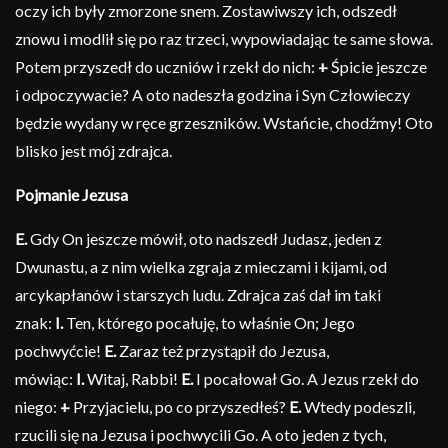
oczy ich były zmorzone snem. Zostawiwszy ich, odszedł
znowu i modlił się po raz trzeci, wypowiadając te same słowa.
Potem przyszedł do uczniów i rzekł do nich:
+
Śpicie jeszcze
i odpoczywacie? A oto nadeszła godzina i Syn Człowieczy
będzie wydany w ręce grzeszników. Wstańcie, chodźmy! Oto
blisko jest mój zdrajca.
Pojmanie Jezusa
E.
Gdy On jeszcze mówił, oto nadszedł Judasz, jeden z
Dwunastu, a z nim wielka zgraja z mieczami i kijami, od
arcykapłanów i starszych ludu. Zdrajca zaś dał im taki
znak:
I.
Ten, którego pocałuję, to właśnie On; Jego
pochwyćcie!
E.
Zaraz też przystąpił do Jezusa,
mówiąc:
I.
Witaj, Rabbi!
E.
I pocałował Go. A Jezus rzekł do
niego:
+
Przyjacielu, po co przyszedłeś?
E.
Wtedy podeszli,
rzucili się na Jezusa i pochwycili Go. A oto jeden z tych,