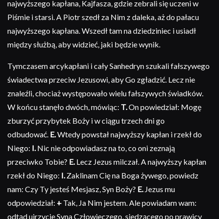
najwyższego kapłana, Kajfasza, gdzie zebrali się uczeni w
Piśmie i starsi. A Piotr szedł za Nim z daleka, aż do pałacu
najwyższego kapłana. Wszedł tam na dziedziniec i usiadł
między służbą, aby widzieć, jaki będzie wynik.
Tymczasem arcykapłani i cały Sanhedryn szukali fałszywego
świadectwa przeciw Jezusowi, aby Go zgładzić. Lecz nie
znaleźli, chociaż występowało wielu fałszywych świadków.
W końcu stanęło dwóch, mówiąc:
T.
On powiedział: Mogę
zburzyć przybytek Boży i w ciągu trzech dni go
odbudować.
E.
Wtedy powstał najwyższy kapłan i rzekł do
Niego:
I.
Nic nie odpowiadasz na to, co oni zeznają
przeciwko Tobie?
E.
Lecz Jezus milczał. A najwyższy kapłan
rzekł do Niego:
I.
Zaklinam Cię na Boga żywego, powiedz
nam: Czy Ty jesteś Mesjasz, Syn Boży?
E.
Jezus mu
odpowiedział:
+
Tak, Ja Nim jestem. Ale powiadam wam:
odtąd ujrzycie Syna Człowieczego, siedzącego po prawicy