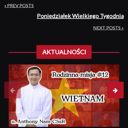
« PREV POSTS
Poniedziałek Wielkiego Tygodnia
Nastepny
post
NEXT POSTS »
N
po
AKTUALNOŚCI