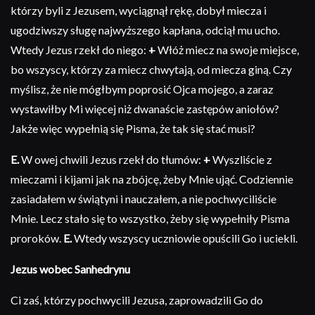
którzy byli z Jezusem, wyciągnął rękę, dobył miecza i
ugodziwszy sługę najwyższego kapłana, odciął mu ucho.
Wtedy Jezus rzekł do niego:
+
Włóż miecz na swoje miejsce,
bo wszyscy, którzy za miecz chwytają, od miecza giną. Czy
myślisz, że nie mógłbym poprosić Ojca mojego, a zaraz
wystawiłby Mi więcej niż dwanaście zastępów aniołów?
Jakże więc wypełnią się Pisma, że tak się stać musi?
E.
W owej chwili Jezus rzekł do tłumów:
+
Wyszliście z
mieczami i kijami jak na zbójcę, żeby Mnie ująć. Codziennie
zasiadałem w świątyni i nauczałem, a nie pochwyciliście
Mnie. Lecz stało się to wszystko, żeby się wypełniły Pisma
proroków.
E.
Wtedy wszyscy uczniowie opuścili Go i uciekli.
Jezus wobec Sanhedrynu
Ci zaś, którzy pochwycili Jezusa, zaprowadzili Go do