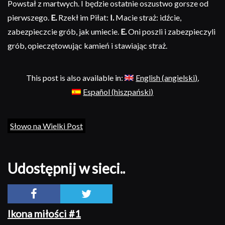
Powstał z martwych. I będzie ostatnie oszustwo gorsze od
pierwszego.
E.
Rzekł im Piłat:
I.
Macie straż: idźcie,
zabezpieczcie grób, jak umiecie.
E.
Oni poszli i zabezpieczyli
grób, opieczętowując kamień i stawiając straż.
This post is also available in:
English
(
angielski
)
Español
(
hiszpański
)
Słowo na Wielki Post
Udostępnij w sieci..
Ikona miłości #1