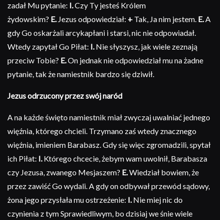
zadał Mu pytanie:
I.
Czy Ty jesteś Królem
żydowskim?
E.
Jezus odpowiedział:
+
Tak, Ja nim jestem.
E.
A
gdy Go oskarżali arcykapłani i starsi, nic nie odpowiadał.
Wtedy zapytał Go Piłat:
I.
Nie słyszysz, jak wiele zeznają
przeciw Tobie?
E.
On jednak nie odpowiedział mu na żadne
pytanie, tak że namiestnik bardzo się dziwił.
Jezus odrzucony przez swój naród
A na każde święto namiestnik miał zwyczaj uwalniać jednego
więźnia, którego chcieli. Trzymano zaś wtedy znacznego
więźnia, imieniem Barabasz. Gdy się więc zgromadzili, spytał
ich Piłat:
I.
Którego chcecie, żebym wam uwolnił, Barabasza
czy Jezusa, zwanego Mesjaszem?
E.
Wiedział bowiem, że
przez zawiść Go wydali. A gdy on odbywał przewód sądowy,
żona jego przysłała mu ostrzeżenie:
I.
Nie miej nic do
czynienia z tym Sprawiedliwym, bo dzisiaj we śnie wiele