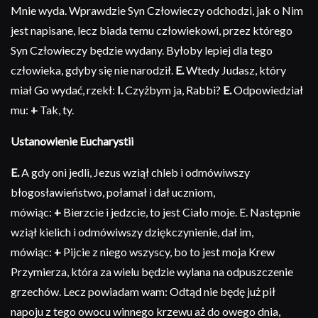
Mnie wyda. Wprawdzie Syn Człowieczy odchodzi, jak o Nim
jest napisane, lecz biada temu człowiekowi, przez którego
Syn Człowieczy będzie wydany. Byłoby lepiej dla tego
człowieka, gdyby się nie narodził.
E.
Wtedy Judasz, który
miał Go wydać, rzekł:
I.
Czyżbym ja, Rabbi?
E.
Odpowiedział
mu:
+
Tak, ty.
Ustanowienie Eucharystii
E.
A gdy oni jedli, Jezus wziął chleb i odmówiwszy
błogosławieństwo, połamał i dał uczniom,
mówiąc:
+
Bierzcie i jedzcie, to jest Ciało moje. E. Następnie
wziął kielich i odmówiwszy dziękczynienie, dał im,
mówiąc:
+
Pijcie z niego wszyscy, bo to jest moja Krew
Przymierza, która za wielu będzie wylana na odpuszczenie
grzechów. Lecz powiadam wam: Odtąd nie będę już pił
napoju z tego owocu winnego krzewu aż do owego dnia,