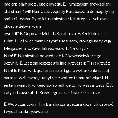
nacierpiałam się z Jego powodu.
E.
Tymczasem arcykapłani i
starsi namówili tłumy, żeby żądały Barabasza, a domagały się
śmierci Jezusa. Pytał ich namiestnik:
I.
Którego z tych dwu
chcecie, żebym wam
uwolnił?
E.
Odpowiedzieli:
T.
Barabasza.
E.
Rzekł do nich
Piłat:
I.
Cóż więc mam uczynić z Jezusem, którego nazywają
Mesjaszem?
E.
Zawołali wszyscy:
T.
Na krzyż z
Nim!
E.
Namiestnik powiedział:
I.
Cóż właściwie złego
uczynił?
E.
Lecz oni jeszcze głośniej krzyczeli:
T.
Na krzyż z
Nim!
E.
Piłat, widząc, że nic nie osiąga, a wzburzenie raczej
narasta, wziął wodę i umył ręce wobec tłumu, mówiąc:
I.
Nie
jestem winny krwi tego Sprawiedliwego. To wasza rzecz.
E.
A
cały lud zawołał: T. Krew Jego na nas i na dzieci nasze.
E.
Wówczas uwolnił im Barabasza, a Jezusa kazał ubiczować
i wydał na ukrzyżowanie.