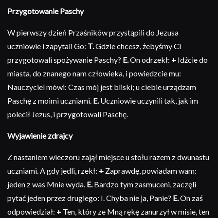
Przygotowanie Paschy
W pierwszy dzień Przaśników przystąpili do Jezusa
uczniowie i zapytali Go:
T.
Gdzie chcesz, żebyśmy Ci
przygotowali spożywanie Paschy?
E.
On odrzekł:
+
Idźcie do
miasta, do znanego nam człowieka, i powiedzcie mu:
Nauczyciel mówi: Czas mój jest bliski; u ciebie urządzam
Paschę z moimi uczniami.
E.
Uczniowie uczynili tak, jak im
polecił Jezus, i przygotowali Paschę.
Wyjawienie zdrajcy
Z nastaniem wieczoru zajął miejsce u stołu razem z dwunastu
uczniami. A gdy jedli, rzekł:
+
Zaprawdę, powiadam wam:
jeden z was Mnie wyda.
E.
Bardzo tym zasmuceni, zaczęli
pytać jeden przez drugiego: I. Chyba nie ja, Panie?
E.
On zaś
odpowiedział:
+
Ten, który ze Mną rękę zanurzył w misie, ten