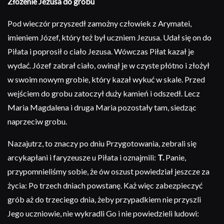
Złożenie Jezusa do grobu
Pod wieczór przyszedł zamożny człowiek z Arymatei,
imieniem Józef, który też był uczniem Jezusa. Udał się on do
Piłata i poprosił o ciało Jezusa. Wówczas Piłat kazał je
wydać. Józef zabrał ciało, owinął je w czyste płótno i złożył
w swoim nowym grobie, który kazał wykuć w skale. Przed
wejściem do grobu zatoczył duży kamień i odszedł. Lecz
Maria Magdalena i druga Maria pozostały tam, siedząc
naprzeciw grobu.
Nazajutrz, to znaczy po dniu Przygotowania, zebrali się
arcykapłani i faryzeusze u Piłata i oznajmili:
T.
Panie,
przypomnieliśmy sobie, że ów oszust powiedział jeszcze za
życia: Po trzech dniach powstanę. Każ więc zabezpieczyć
grób aż do trzeciego dnia, żeby przypadkiem nie przyszli
Jego uczniowie, nie wykradli Go i nie powiedzieli ludowi: