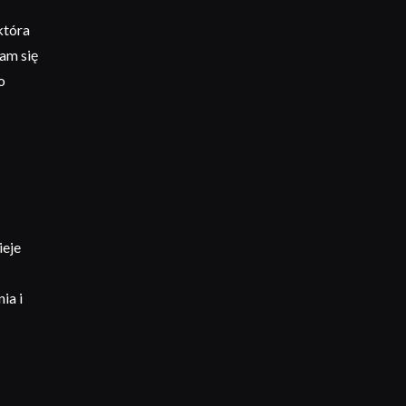
która
am się
o
ieje
ia i