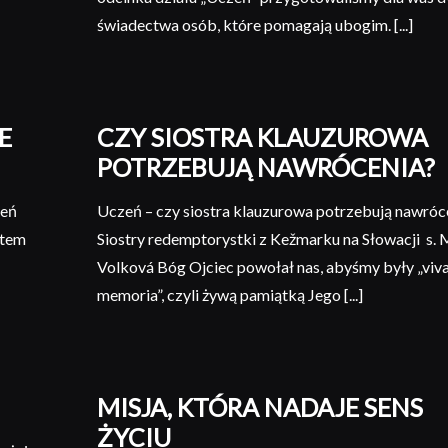
świadectwa osób, które pomagają ubogim. [...]
E
CZY SIOSTRA KLAUZUROWA
POTRZEBUJĄ NAWRÓCENIA?
ień
Uczeń – czy siostra klauzurowa potrzebują nawróc
stem
Siostry redemptorystki z Kežmarku na Słowacji s. 
Volková Bóg Ojciec powołał nas, abyśmy były „viv
memoria”, czyli żywą pamiątką Jego [...]
MISJA, KTÓRA NADAJE SENS
ŻYCIU