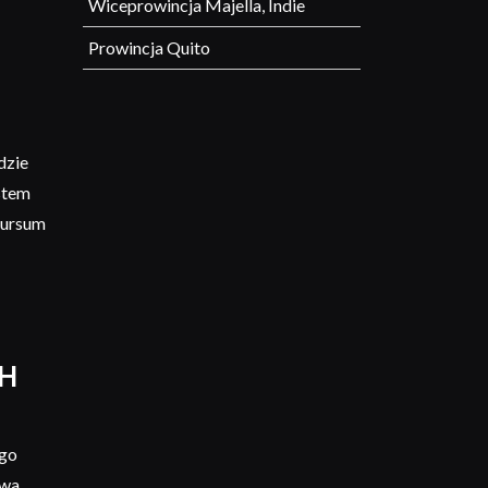
Wiceprowincja Majella, Indie
Prowincja Quito
dzie
stem
Sursum
CH
ego
dwa