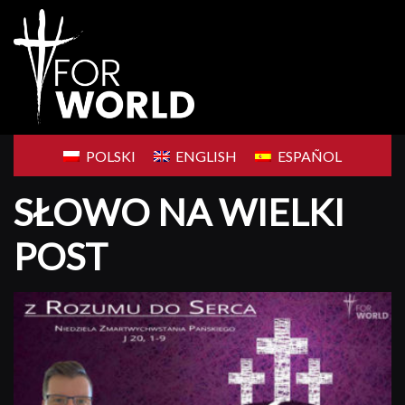
Skip
to
content
POLSKI
ENGLISH
ESPAÑOL
SŁOWO NA WIELKI
POST