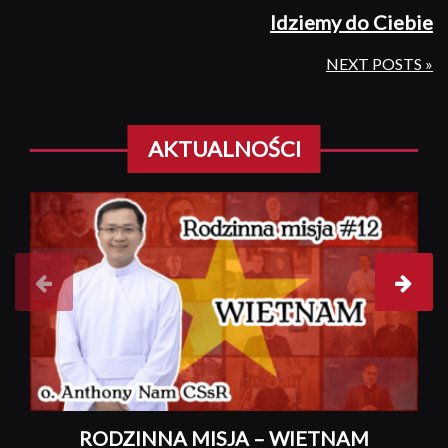
Idziemy do Ciebie
Nastepny
post
NEXT POSTS »
N
po
AKTUALNOŚCI
RODZINNA MISJA – WIETNAM