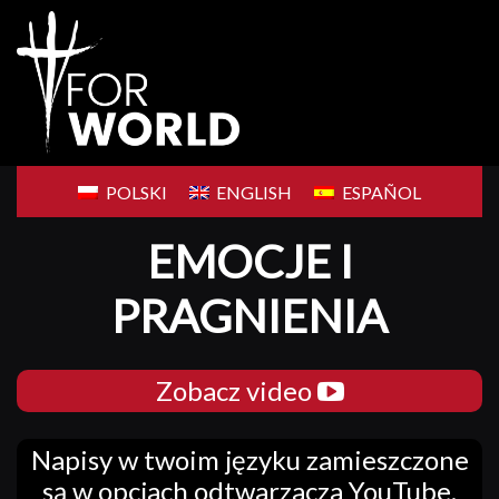
Skip
to
content
POLSKI
ENGLISH
ESPAÑOL
EMOCJE I
PRAGNIENIA
Zobacz video
Napisy w twoim języku zamieszczone
są w opcjach odtwarzacza YouTube.